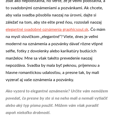
zdať ako nepodstatná, no verte, že je veľmi podstatná, a
to svadobnými oznámeniami a pozvánkami. Ak chcete,
aby vaša svadba pôsobila naozaj na úrovni, dajte si
záležať na tom, aby ste ešte pred ňou, rozoslali naozaj
elegantné svadobné oznámenia graphicsoul.sk
. Čo mám
na mysli slovíčkom „elegantné“? Viete, dnes je veľmi
moderné na oznámenia a pozvánky dávať rôzne vtipné
selfie, fotky z dovolenky alebo karikatúry budúcich
manželov. Mne sa však takéto prevedenie naozaj
nepozdáva. Svadba by mala byť peknou, príjemnou a
hlavne romantickou udalosťou, a presne tak, by mali
vyzerať aj vaše oznámenia a pozvánky.
Ako vyzerá to elegantné oznámenie? Určite vám nemôžem
povedať, čo presne by ste si na neho mali a nemali vytlačiť
alebo aký typ písma použiť. Môžem vám však poradiť
aspoň niekoľko drobností.