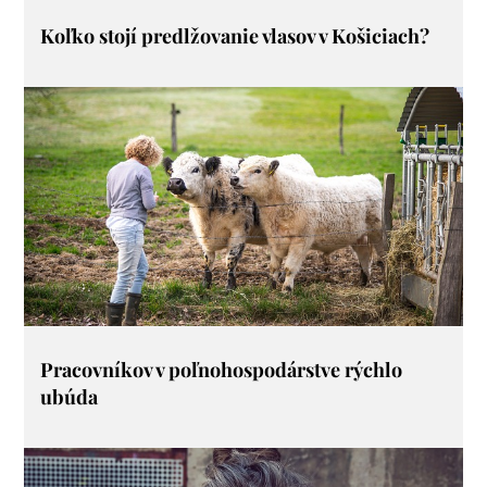
Koľko stojí predlžovanie vlasov v Košiciach?
Pracovníkov v poľnohospodárstve rýchlo
ubúda