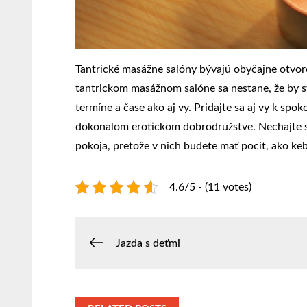
Tantrické masážne salóny bývajú obyčajne otvor
tantrickom masážnom salóne sa nestane, že by ste
termíne a čase ako aj vy. Pridajte sa aj vy k spo
dokonalom erotickom dobrodružstve. Nechajte svo
pokoja, pretože v nich budete mať pocit, ako keby
4.6/5 - (11 votes)
Navigace
Jazda s deťmi
pro