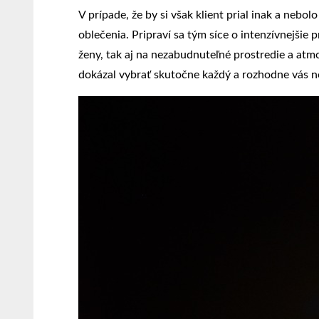
V prípade, že by si však klient prial inak a ne
oblečenia. Pripraví sa tým síce o intenzívnejšie
ženy, tak aj na nezabudnuteľné prostredie a atm
dokázal vybrať skutočne každý a rozhodne vás 