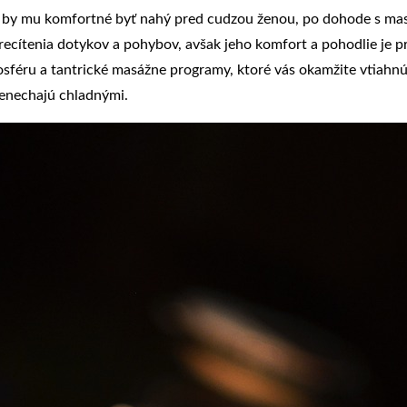
bolo by mu komfortné byť nahý pred cudzou ženou, po dohode s m
 precítenia dotykov a pohybov, avšak jeho komfort a pohodlie je 
osféru a tantrické masážne programy, ktoré vás okamžite vtiahnú 
nenechajú chladnými.