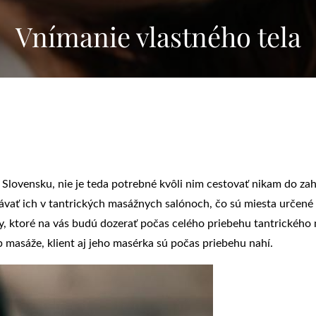
Vnímanie vlastného tela
 Slovensku, nie je teda potrebné kvôli nim cestovať nikam do zah
vať ich v tantrických masážnych salónoch, čo sú miesta určené 
y, ktoré na vás budú dozerať počas celého priebehu tantrického
p masáže, klient aj jeho masérka sú počas priebehu nahí.