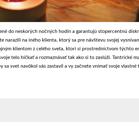
ené do neskorých nočných hodín a garantujú stopercentnú diskr
 narazili na iného klienta, ktorý sa pre návštevu svojej vysnív
kojným klientom z celého sveta, ktorí si prostredníctvom týchto 
je telo híčkať a rozmaznávať tak ako si to zaslúži. Tantrické 
 sa svet navôkol vás zastavil a vy začnete vnímať svoje vlastné t