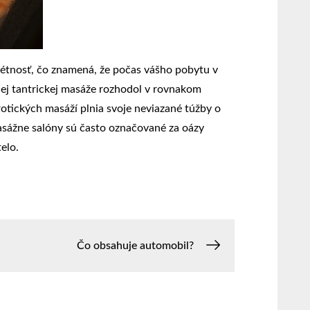
étnosť, čo znamená, že počas vášho pobytu v
anej tantrickej masáže rozhodol v rovnakom
erotických masáží plnia svoje neviazané túžby o
masážne salóny sú často označované za oázy
elo.
Čo obsahuje automobil?