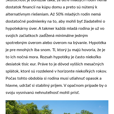
Skutočnosť je bohužiaľ taká, že 80% mladých rodín nemá
dostatok financií na kúpu domu a preto sú nútený k
alternatívnym riešeniam. Až 50% mladých rodín nemá
dostatočné podmienky na to, aby mohli byť žiadateľmi o
hypotekárny úver. A takmer každá mladá rodina je už vo
svojich začiatkoch zadĺžená minimálne jedným
spotrebným úverom alebo úverom na bývanie. Hypotéka
je pre mnohých iba snom. Tí, ktorý ju majú hovoria, že je
to ich nočná mora. Rozsah hypotéky je často niekoľko
desiatok tisíc eur. Práve to je dôvod vyšších mesačných
splátok, ktoré sú rozdelené v horizonte niekoľkých rokov.
Počas tohto obdobia si rodina musí utiahnuť opasok a
hlavne, udržať si stabilný príjem. V opačnom prípade by o
svoju vysnívanú nehnuteľnosť mohli prísť.